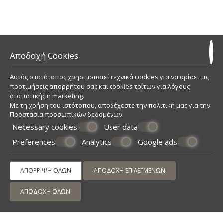
Και αν έχετε όρεξη για εξερεύνηση.. μπορείτε να
ακολουθήσετε χωμάτινους δρόμους που καταλήγουν σε
μικρές απόκρυφες παραλίες με κρυστάλλινα νερά.
Σας εγγυόμαστε αξέχαστες διακοπές ..
Αποδοχή Cookies
Αυτός ο ιστότοπος χρησιμοποιεί τεχνικά cookies για να ορίσει τις
προτιμήσεις απορρήτου σας και cookies τρίτων για λόγους
στατιστικής ή marketing.
Με τη χρήση του ιστότοπου, αποδέχεστε την πολιτική μας για την
Κάντε κράτηση
Προστασία προσωπικών δεδομένων
.
Necessary cookies
User data
Preferences
Analytics
Google ads
ΖΉΤΗΣΗ
ΚΆΝΤΕ ΚΡΆΤΗΣΗ
ΑΠΌΡΡΙΨΗ ΌΛΩΝ
ΑΠΟΔΟΧΉ ΕΠΙΛΕΓΜΈΝΩΝ
ΑΠΟΔΟΧΉ ΌΛΩΝ